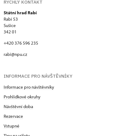
RYCHLÝ KONTAKT
Státní hrad Rabí
Rabí 53
Sušice
342 01
+420 376 596 235
rabi@npu.cz
INFORMACE PRO NÁVŠTĚVNÍKY
Informace pro návštěvníky
Prohlídkové okruhy
Návštěvní doba
Rezervace
Vstupné
Tipy na výlety