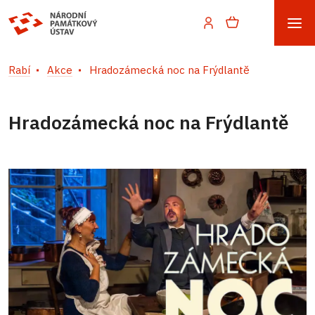
Rabí
Akce
Hradozámecká noc na Frýdlantě
Hradozámecká noc na Frýdlantě