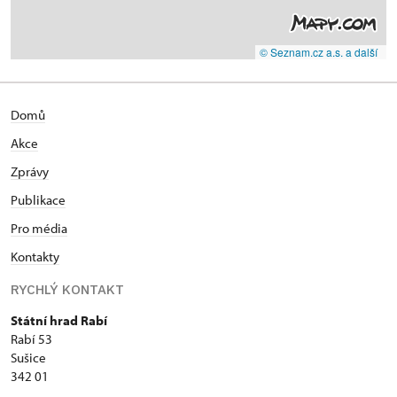
© Seznam.cz a.s. a další
Domů
Akce
Zprávy
Publikace
Pro média
Kontakty
RYCHLÝ KONTAKT
Státní hrad Rabí
Rabí 53
Sušice
342 01