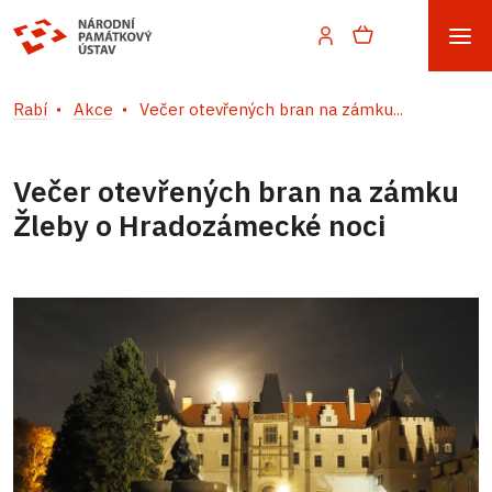
Rabí
Akce
Večer otevřených bran na zámku...
Večer otevřených bran na zámku
Žleby o Hradozámecké noci