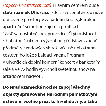
stopách šlechtických rodů
. Hlavním centrem bude
státní zámek Uherčice
, kde se večer otevřou nově
obnovené prostory v západním křídle. „Barokní
apartmán“ si mohou zájemci projít od
18:30 samostatně, bez průvodce. Čtyři místnosti
s bohatou štukovou výzdobou představí vzácné
předměty z rodových sbírek, včetně unikátního
cestovního lože s baldachýnem. Program
v Uherčicích doplní komorní koncert v banketním
sále a ve 22 hodin vyvrcholí světelnou show na
arkádovém nádvoří.
Do Hradozámecké noci se zapojí všechny
objekty spravované Národním památkovým
ústavem, včetně pražské Invalidovny, a také