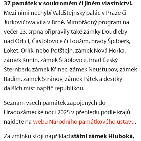
37 památek v soukromém či jiném vlastnictví.
Mezi nimi nechybí Valdštejnský palác v Praze či
Jurkovičova vila v Brně. Mimořádný program na
večer 23. srpna připravily také zámky Doudleby
nad Orlicí, Častolovice či Toužim, hrady Špilberk,
Loket, Orlík, nebo Potštejn, zámek Nová Horka,
zámek Kunín, zámek Štáblovice, hrad Český
Šternberk, zámek Křinec, zámek Neustupov, zámek
Radim, zámek Stránov, zámek Pátek a desítky
dalších míst napříč republikou.
Seznam všech památek zapojených do
Hradozámecké noci 2025 v přehledu podle krajů
najdete na
webu Národního památkového ústavu
.
Za zmínku stojí například
státní zámek Hluboká
,