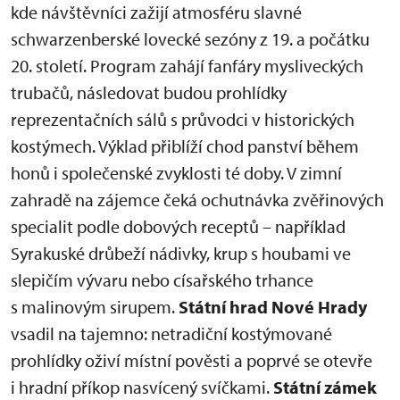
kde návštěvníci zažijí atmosféru slavné
schwarzenberské lovecké sezóny z 19. a počátku
20. století. Program zahájí fanfáry mysliveckých
trubačů, následovat budou prohlídky
reprezentačních sálů s průvodci v historických
kostýmech. Výklad přiblíží chod panství během
honů i společenské zvyklosti té doby. V zimní
zahradě na zájemce čeká ochutnávka zvěřinových
specialit podle dobových receptů – například
Syrakuské drůbeží nádivky, krup s houbami ve
slepičím vývaru nebo císařského trhance
s malinovým sirupem.
Státní hrad Nové Hrady
vsadil na tajemno: netradiční kostýmované
prohlídky oživí místní pověsti a poprvé se otevře
i hradní příkop nasvícený svíčkami.
Státní zámek