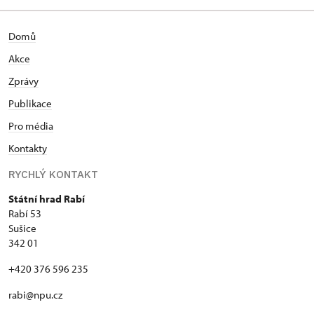
Domů
Akce
Zprávy
Publikace
Pro média
Kontakty
RYCHLÝ KONTAKT
Státní hrad Rabí
Rabí 53
Sušice
342 01
+420 376 596 235
rabi@npu.cz