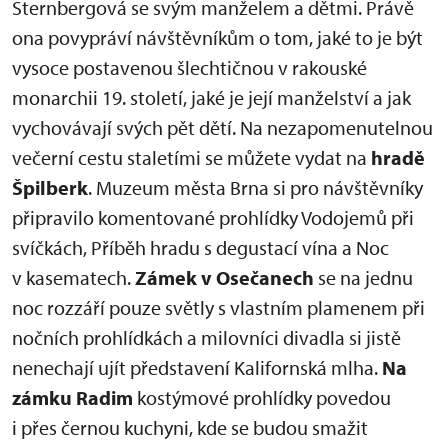
Sternbergová se svým manželem a dětmi. Právě
ona povypráví návštěvníkům o tom, jaké to je být
vysoce postavenou šlechtičnou v rakouské
monarchii 19. století, jaké je její manželství a jak
vychovávají svých pět dětí. Na nezapomenutelnou
večerní cestu staletími se můžete vydat na
hradě
Špilberk
. Muzeum města Brna si pro návštěvníky
připravilo komentované prohlídky Vodojemů při
svíčkách, Příběh hradu s degustací vína a Noc
v kasematech.
Zámek v Osečanech
se na jednu
noc rozzáří pouze světly s vlastním plamenem při
nočních prohlídkách a milovníci divadla si jistě
nenechají ujít představení Kalifornská mlha.
Na
zámku Radim
kostýmové prohlídky povedou
i přes černou kuchyni, kde se budou smažit