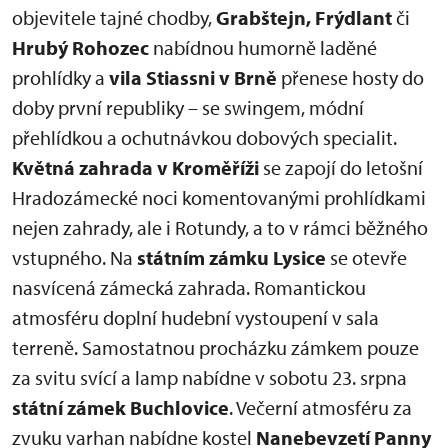
objevitele tajné chodby,
Grabštejn, Frýdlant
či
Hrubý Rohozec
nabídnou humorně laděné
prohlídky a
vila Stiassni v Brně
přenese hosty do
doby první republiky – se swingem, módní
přehlídkou a ochutnávkou dobových specialit.
Květná zahrada v Kroměříži
se zapojí do letošní
Hradozámecké noci komentovanými prohlídkami
nejen zahrady, ale i Rotundy, a to v rámci běžného
vstupného. Na
státním zámku Lysice
se otevře
nasvícená zámecká zahrada. Romantickou
atmosféru doplní hudební vystoupení v sala
terreně. Samostatnou procházku zámkem pouze
za svitu svící a lamp nabídne v sobotu 23. srpna
státní zámek Buchlovice
. Večerní atmosféru za
zvuku varhan nabídne kostel
Nanebevzetí Panny