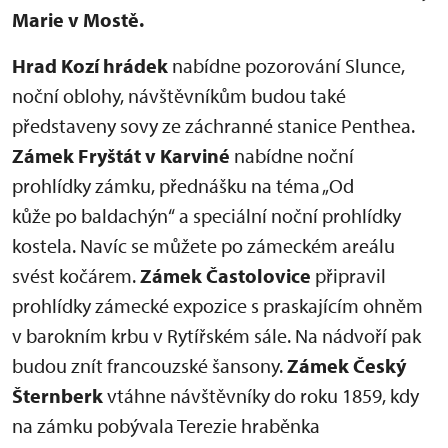
Marie v Mostě.
Hrad Kozí hrádek
nabídne pozorování Slunce,
noční oblohy, návštěvníkům budou také
představeny sovy ze záchranné stanice Penthea.
Zámek Fryštát v Karviné
nabídne noční
prohlídky zámku, přednášku na téma „Od
kůže po baldachýn“ a speciální noční prohlídky
kostela. Navíc se můžete po zámeckém areálu
svést kočárem.
Zámek Častolovice
připravil
prohlídky zámecké expozice s praskajícím ohněm
v barokním krbu v Rytířském sále. Na nádvoří pak
budou znít francouzské šansony.
Zámek Český
Šternberk
vtáhne návštěvníky do roku 1859, kdy
na zámku pobývala Terezie hraběnka