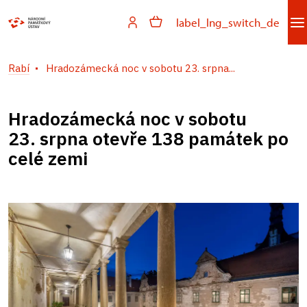
label_lng_switch_de
Rabí
Hradozámecká noc v sobotu 23. srpna...
Hradozámecká noc v sobotu
23. srpna otevře 138 památek po
celé zemi