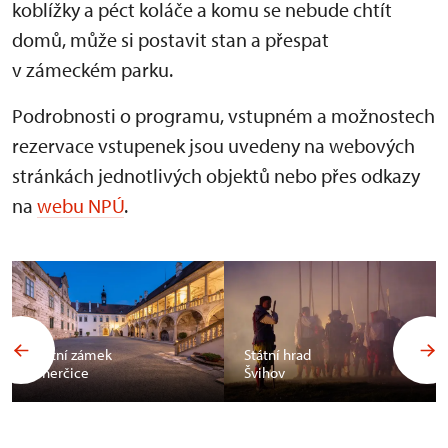
koblížky a péct koláče a komu se nebude chtít
domů, může si postavit stan a přespat
v zámeckém parku.
Podrobnosti o programu, vstupném a možnostech
rezervace vstupenek jsou uvedeny na webových
stránkách jednotlivých objektů nebo přes odkazy
na
webu NPÚ
.
Státní zámek
Státní hrad
Uherčice
Švihov