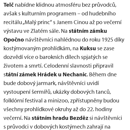
Telč
nabídne klidnou atmosféru bez průvodců,
avšak s kulturním programem – od hudebního
recitálu „Malý princ“ s Janem Cinou až po večerní
výstavu ve Zlatém sále. Na
státním zámku
Opočno
návštěvníci nahlédnou do roku 1925 díky
kostýmovaným prohlídkám, na
Kuksu
se zase
dozvědí více o barokních dílech spjatých se
životem a smrtí. Celodenní slavnosti připravil
s
tátní zámek Hrádek u Nechanic
. Během dne
bude dobový jarmark, návštěvníci uvidí
vystoupení šermířů, ukázky dobových tanců,
folklórní festival a minizoo, zpřístupněny budou
všechny prohlídkové okruhy až do 22. hodiny
večerní. Na
státním hradu Bezděz
si návštěvníci
s průvodci v dobových kostýmech zahrají na