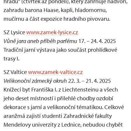
hradu“ (čtvrtek až pondělí), který zahrnuje nádvoří,
zahradu barona Haase, kapli, hladomornu,
mučírnu a část expozice hradního pivovaru.
SZ Lysice
www.zamek-lysice.cz
Vůně jara aneb příběh parfému
17. – 24. 4. 2025
Tradiční jarní výstava jako součást prohlídkové
trasy I.
SZ Valtice
www.zamek-valtice.cz
Velikonoční zámecký okruh
22. 3. – 21. 4. 2025
Knížecí byt Františka I. z Liechtensteinu a všech
jeho deset místností i přilehlé chodby ozdobí
dekorace s jarní a velikonoční tématikou. Celkové
aranžmá zajistí studenti Zahradnické fakulty
Mendelovy univerzity z Lednice, nebudou chybět