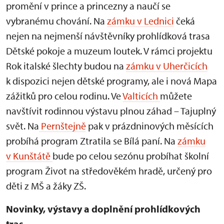
promění v prince a princezny a naučí se
vybranému chování. Na
zámku v Lednici
čeká
nejen na nejmenší návštěvníky prohlídková trasa
Dětské pokoje a muzeum loutek. V rámci projektu
Rok italské šlechty budou na
zámku v Uherčicích
k dispozici nejen dětské programy, ale i nová Mapa
zážitků pro celou rodinu. Ve
Valticích
můžete
navštívit rodinnou výstavu plnou záhad – Tajuplný
svět. Na
Pernštejně
pak v prázdninových měsících
probíhá program Ztratila se Bílá paní. Na
zámku
v Kunštátě
bude po celou sezónu probíhat školní
program Život na středověkém hradě, určený pro
děti z MŠ a žáky ZŠ.
Novinky, výstavy a doplnění prohlídkových
tras