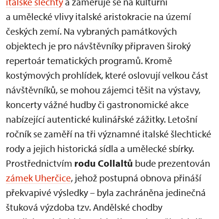
italské šlechty
a zaměřuje se na kulturní
a umělecké vlivy italské aristokracie na území
českých zemí. Na vybraných památkových
objektech je pro návštěvníky připraven široký
repertoár tematických programů. Kromě
kostýmových prohlídek, které oslovují velkou část
návštěvníků, se mohou zájemci těšit na výstavy,
koncerty vážné hudby či gastronomické akce
nabízející autentické kulinářské zážitky. Letošní
ročník se zaměří na tři významné italské šlechtické
rody a jejich historická sídla a umělecké sbírky.
Prostřednictvím
rodu Collaltů
bude prezentován
zámek Uherčice
, jehož postupná obnova přináší
překvapivé výsledky – byla zachráněna jedinečná
štuková výzdoba tzv. Andělské chodby