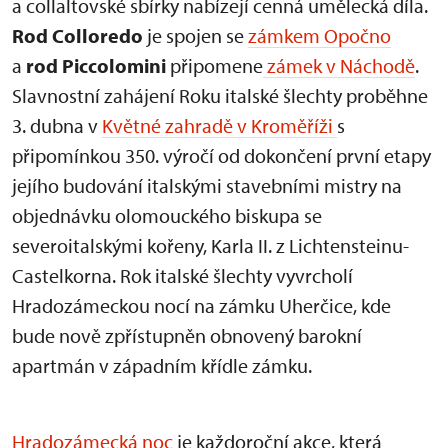
a collaltovské sbírky nabízejí cenná umělecká díla.
Rod Colloredo
je spojen se
zámkem Opočno
a
rod Piccolomini
připomene
zámek v Náchodě
.
Slavnostní zahájení Roku italské šlechty proběhne
3. dubna v
Květné zahradě v Kroměříži
s
připomínkou 350. výročí od dokončení první etapy
jejího budování italskými stavebními mistry na
objednávku olomouckého biskupa se
severoitalskými kořeny, Karla II. z Lichtensteinu-
Castelkorna. Rok italské šlechty vyvrcholí
Hradozámeckou nocí na zámku Uherčice, kde
bude nově zpřístupněn obnovený barokní
apartmán v západním křídle zámku.
Hradozámecká noc
je každoroční akce, která