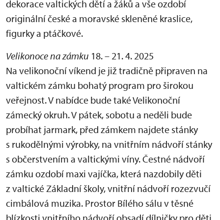
dekorace valtických dětí a žáků a vše ozdobí
originální české a moravské skleněné kraslice,
figurky a ptáčkové.
Velikonoce na zámku
18. – 21. 4. 2025
Na velikonoční víkend je již tradičně připraven na
valtickém zámku bohatý program pro širokou
veřejnost. V nabídce bude také Velikonoční
zámecký okruh. V pátek, sobotu a neděli bude
probíhat jarmark, před zámkem najdete stánky
s rukodělnými výrobky, na vnitřním nádvoří stánky
s občerstvením a valtickými víny. Čestné nádvoří
zámku ozdobí maxi vajíčka, která nazdobily děti
z valtické Základní školy, vnitřní nádvoří rozezvučí
cimbálová muzika. Prostor Bílého sálu v těsné
blízkosti vnitřního nádvoří obsadí dílničky pro děti.