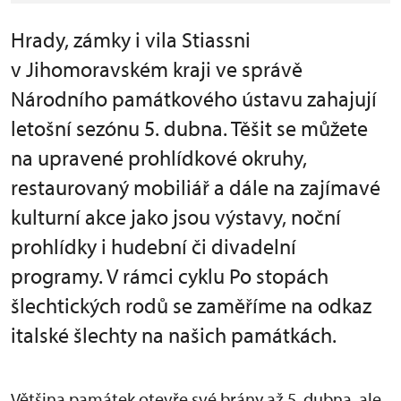
Hrady, zámky i vila Stiassni
v Jihomoravském kraji ve správě
Národního památkového ústavu zahajují
letošní sezónu 5. dubna. Těšit se můžete
na upravené prohlídkové okruhy,
restaurovaný mobiliář a dále na zajímavé
kulturní akce jako jsou výstavy, noční
prohlídky i hudební či divadelní
programy. V rámci cyklu Po stopách
šlechtických rodů se zaměříme na odkaz
italské šlechty na našich památkách.
Většina památek otevře své brány až 5. dubna, ale