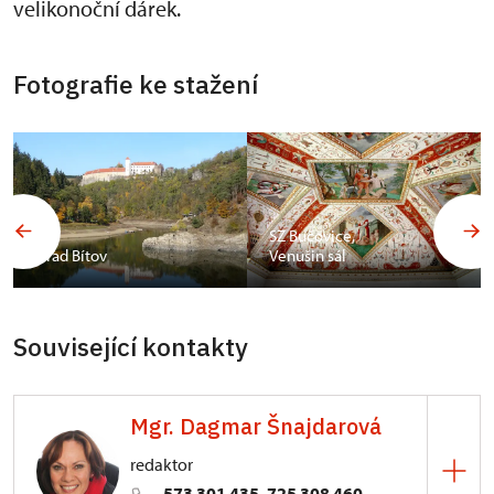
velikonoční dárek.
Fotografie ke stažení
SZ Bučovice,
Hrad Bítov
Venušin sál
Související kontakty
Mgr. Dagmar Šnajdarová
redaktor
573 301 435, 725 308 460