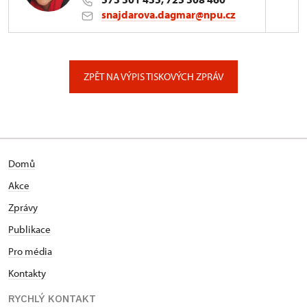
snajdarova.dagmar@npu.cz
ÚPS v Kroměříži
Sněmovní náměstí 1/2, Kroměříž 1
ZPĚT NA VÝPIS TISKOVÝCH ZPRÁV
Domů
Akce
Zprávy
Publikace
Pro média
Kontakty
RYCHLÝ KONTAKT