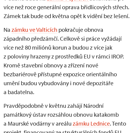
více než roce generální oprava břidlicových střech.
Zámek tak bude od května opět k vidění bez lešení.
Na
zámku ve Valticích
pokračuje obnova
západního předzámčí. Celkově si práce vyžádají
více než 80 miliónů korun a budou z více jak
z poloviny hrazeny z prostředků EU v rámci IROP.
Kromě stavební obnovy a zřízení nové
bezbariérově přístupné expozice orientálního
umění budou vybudovány i nové depozitáře
a badatelna.
Pravděpodobně v květnu zahájí Národní
památkový ústav rozsáhlou obnovu katakomb
a Maurské vodárny v areálu
zámku Lednice
. Tento
projekt, financovaný ze strukturálních fondů EU