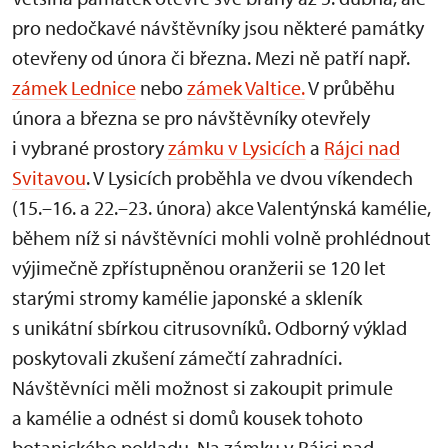
pro nedočkavé návštěvníky jsou některé památky
otevřeny od února či března. Mezi ně patří např.
zámek Lednice
nebo
zámek Valtice.
V průběhu
února a března se pro návštěvníky otevřely
i vybrané prostory
zámku v Lysicích
a
Rájci nad
Svitavou
. V Lysicích proběhla ve dvou víkendech
(15.–16. a 22.–23. února) akce Valentýnská kamélie,
během níž si návštěvníci mohli volně prohlédnout
výjimečně zpřístupněnou oranžerii se 120 let
starými stromy kamélie japonské a skleník
s unikátní sbírkou citrusovníků. Odborný výklad
poskytovali zkušení zámečtí zahradníci.
Návštěvníci měli možnost si zakoupit primule
a kamélie a odnést si domů kousek tohoto
botanického pokladu. Na zámku v Rájci nad