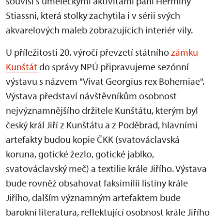
souvisí s uměleckými aktivitami paní Hermíny
Stiassni, která stolky zachytila i v sérii svých
akvarelových maleb zobrazujících interiér vily.
U příležitosti 20. výročí převzetí státního
zámku
Kunštát
do správy NPÚ připravujeme sezónní
výstavu s názvem "Vivat Georgius rex Bohemiae".
Výstava představí návštěvníkům osobnost
nejvýznamnějšího držitele Kunštátu, kterým byl
český král Jiří z Kunštátu a z Poděbrad, hlavními
artefakty budou kopie ČKK (svatováclavská
koruna, gotické žezlo, gotické jablko,
svatováclavský meč) a textilie krále Jiřího. Výstava
bude rovněž obsahovat faksimilii listiny krále
Jiřího, dalším významným artefaktem bude
barokní literatura, reflektující osobnost krále Jiřího