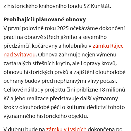
z historického knihovního fondu SZ Kunštát.
Probíhající i plánované obnovy
V první polovině roku 2025 očekáváme dokončení
prací na obnově střech jižního a severního
předzámčí, kočárovny a holubníku v
zámku Rájec
nad Svitavou
. Obnova zahrnuje nejen výměnu
zastaralých střešních krytin, ale i opravy krovů,
obnovu historických prvků a zajištění dlouhodobé
ochrany budov před nepříznivými vlivy počasí.
Celkové náklady projektu činí přibližně 18 milionů
Kč a jeho realizace představuje další významný
krok v dlouhodobé péči o kulturní dědictví tohoto
významného historického objektu.
V dubnu bude na
zámku v Lysicích
dokončena po