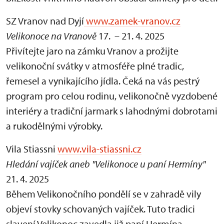
SZ Vranov nad Dyjí
www.zamek-vranov.cz
Velikonoce na Vranově
17. – 21. 4. 2025
Přivítejte jaro na zámku Vranov a prožijte
velikonoční svátky v atmosféře plné tradic,
řemesel a vynikajícího jídla. Čeká na vás pestrý
program pro celou rodinu, velikonočně vyzdobené
interiéry a tradiční jarmark s lahodnými dobrotami
a rukodělnými výrobky.
Vila Stiassni
www.vila-stiassni.cz
Hledání vajíček aneb "Velikonoce u paní Hermíny"
21. 4. 2025
Během Velikonočního pondělí se v zahradě vily
objeví stovky schovaných vajíček. Tuto tradici
slavení Velikonoc zavedla již paní Hermína,