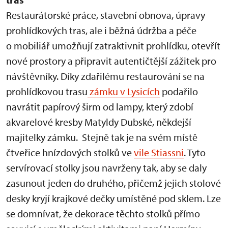
Restaurátorské práce, stavební obnova, úpravy
prohlídkových tras, ale i běžná údržba a péče
o mobiliář umožňují zatraktivnit prohlídku, otevřít
nové prostory a připravit autentičtější zážitek pro
návštěvníky. Díky zdařilému restaurování se na
prohlídkovou trasu
zámku v Lysicích
podařilo
navrátit papírový širm od lampy, který zdobí
akvarelové kresby Matyldy Dubské, někdejší
majitelky zámku. Stejně tak je na svém místě
čtveřice hnízdových stolků ve
vile Stiassni
. Tyto
servírovací stolky jsou navrženy tak, aby se daly
zasunout jeden do druhého, přičemž jejich stolové
desky kryjí krajkové dečky umístěné pod sklem. Lze
se domnívat, že dekorace těchto stolků přímo