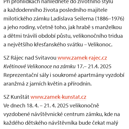
Při prohlídkách nahlédnete do životního stylu
a každodenního života posledního majitele
milotického zámku Ladislava Seilerna (1886–1976)
a jeho rodiny, včetně toho, jak hrabě s manželkou
a dětmi trávili období půstu, velikonočního tridua
a největšího křesťanského svátku – Velikonoc.
SZ Rájec nad Svitavou
www.zamek-rajec.cz
Květinové Velikonoce na zámku
17.– 21.4. 2025
Reprezentační sály i soukromé apartmány vyzdobí
aranžmá z jarních květin a přírodnin.
SZ Kunštát
www.zamek-kunstat.cz
Ve dnech 18. 4. – 21. 4. 2025 velikonočně
vyzdobené návštěvnické centrum zámku, kde na
každého dětského návštěvníka bude čekat malý