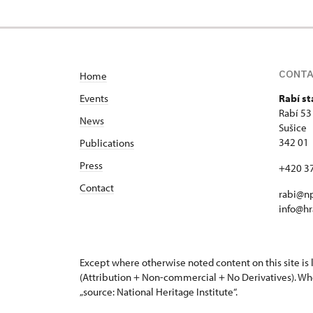
CONT
Home
Events
Rabí st
Rabí 53
News
Sušice
342 01
Publications
Press
+420 3
Contact
rabi@np
info@hr
Except where otherwise noted content on this site i
(Attribution + Non-commercial + No Derivatives). Wh
„source: National Heritage Institute“.