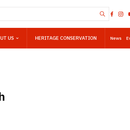
UT US
HERITAGE CONSERVATION
News
E
h