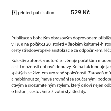
529 Kč
printed-publication
Publikace s bohatým obrazovým doprovodem přibližu
v 19. a na počátku 20. století v širokém kulturně-his
cesty středoevropské aristokracie za odpočinkem, lé
Kolektiv autorek a autorů se věnuje počátkům modern
cest i možnosti dobové dopravy. Kniha tak funguje ja
spjatých se životem urozené společnosti. Zároveň můž
a nabídnout zajímavé srovnání se současnými podobam
čtivým a srozumitelným stylem, který osloví nejen odbo
o historii, cestování a životní styl šlechty.