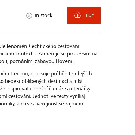
in stock
BUY
je fenomén šlechtického cestování
torickém kontextu. Zaměřuje se především na
čbou, poznáním, zábavou i lovem.
ího turismu, popisuje průběh tehdejších
ko bedekr oblíbených destinací a míst
e inspirovat i dnešní čtenáře a čtenářky
i cestování. Jednotlivé texty vynikají
rníky, ale i širší veřejnost se zájmem