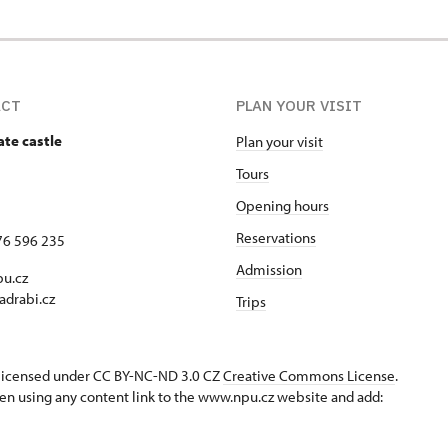
ACT
PLAN YOUR VISIT
ate castle
Plan your visit
Tours
Opening hours
Reservations
76 596 235
Admission
u.cz
adrabi.cz
Trips
s licensed under CC BY-NC-ND 3.0 CZ
Creative Commons License
.
en using any content link to the www.npu.cz website and add: