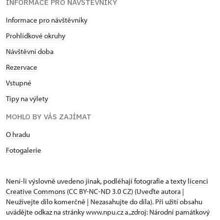
INFORMACE PRO NÁVŠTĚVNÍKY
Informace pro návštěvníky
Prohlídkové okruhy
Návštěvní doba
Rezervace
Vstupné
Tipy na výlety
MOHLO BY VÁS ZAJÍMAT
O hradu
Fotogalerie
Není-li výslovně uvedeno jinak, podléhají fotografie a texty
licenci
Creative Commons
(CC BY-NC-ND 3.0 CZ) (Uveďte autora |
Neužívejte dílo komerčně | Nezasahujte do díla). Při užití obsahu
uvádějte odkaz na stránky www.npu.cz a „zdroj: Národní památkový