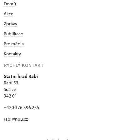
Domů
Akce
Zprávy
Publikace
Pro média
Kontakty
RYCHLÝ KONTAKT
Státní hrad Rabí
Rabí 53
Sušice
342 01
+420 376 596 235
rabi@npu.cz