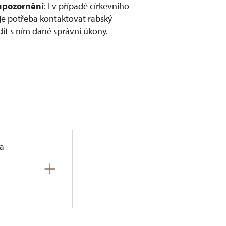
 upozornění
: I v případě církevního
je potřeba kontaktovat rabský
dit s ním dané správní úkony.
na