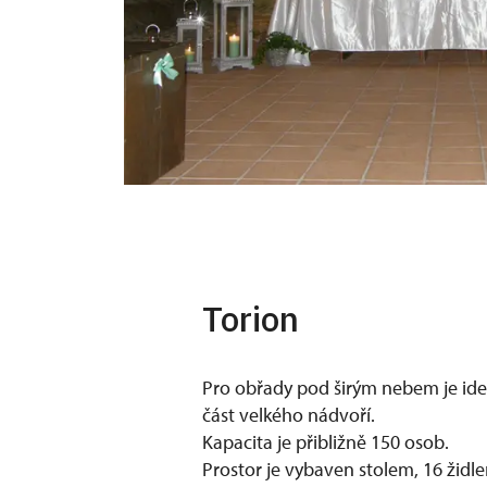
POZNÁMKA
podmínky, že 
Torion
Pro obřady pod širým nebem je id
část velkého nádvoří.
Kapacita je přibližně 150 osob.
Prostor je vybaven stolem, 16 židl