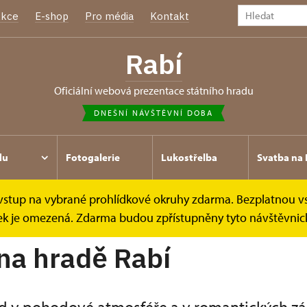
kce
E-shop
Pro média
Kontakt
Rabí
oficiální webová prezentace státního hradu
DNEŠNÍ NÁVŠTĚVNÍ DOBA
du
Fotogalerie
Lukostřelba
Svatba na 
e vstup na vybrané prohlídkové okruhy zdarma. Bezplatnou v
ídek je omezená. Zdarma budou zpřístupněny tyto návštěvnick
na hradě Rabí