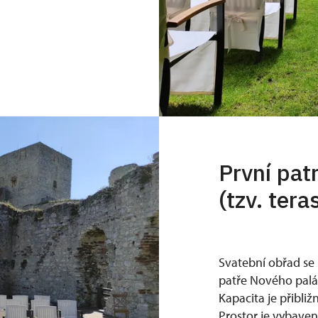
První pat
(tzv. tera
Svatební obřad se
patře Nového palá
Kapacita je přibliž
Prostor je vybaven