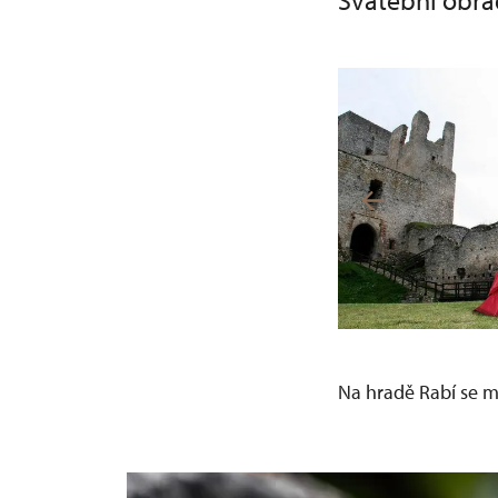
Svatební obřa
Na hradě Rabí se mo