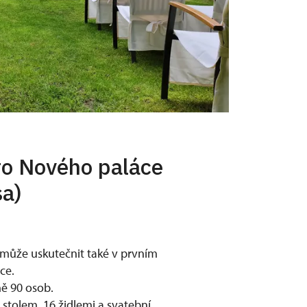
ro Nového paláce
sa)
 může uskutečnit také v prvním
ce.
ně 90 osob.
 stolem, 16 židlemi a svatební