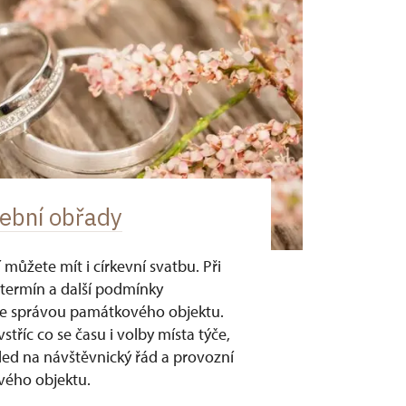
tební obřady
můžete mít i církevní svatbu. Při
termín a další podmínky
se správou památkového objektu.
tříc co se času i volby místa týče,
hled na návštěvnický řád a provozní
ého objektu.