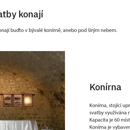
a 23. května
atby konají
a 6. června
 12. června
nají buďto v bývalé konírně, anebo pod širým nebem.
a 20. června
 3. července
 10. července
a 25. července
a 8. srpna
a 29. srpna
Konírna
 4. září
a 19. září
Konírna, stojící up
a 10. října
svatby využívána n
a 7. listopadu
Kapacita je 60 míst
Konírna je vybave