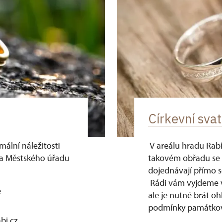
Církevní sva
mální náležitosti
V areálu hradu Rabí 
ika Městského úřadu
takovém obřadu se 
dojednávají přímo 
Rádi vám vyjdeme vs
e
ale je nutné brát o
podmínky památkov
bi.cz