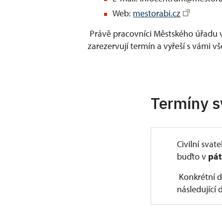
Web:
mestorabi.cz
Právě pracovníci Městského úřadu 
zarezervují termín a vyřeší s vámi v
Termíny s
Civilní svat
buďto v
pá
Konkrétní d
následující 
sobot