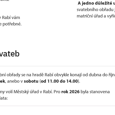
A jedno důležité
svatebního obřadu 
matriční úřad a vyří
v Rabí vám
še potřebné.
vateb
ební obřady se na hradě Rabí obvykle konají od dubna do říj
tek
, anebo v
sobotu
(
od 11.00 do 14.00
).
ny volí Městský úřad v Rabí. Pro
rok 2026
byla stanovena
data:
a 25. dubna