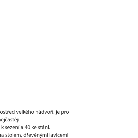
rostřed velkého nádvoří, je pro
ejčastěji.
 k sezení a 40 ke stání.
na stolem, dřevěnými lavicemi