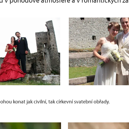
d v pohodové atmosféře a v romantických zá
hou konat jak civilní, tak církevní svatební obřady.