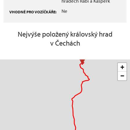
hradech Rabí a Kašperk
Ne
VHODNÉ PRO VOZÍČKÁŘE:
Nejvýše položený královský hrad
v Čechách
+
−