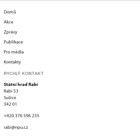
Domů
Akce
Zprávy
Publikace
Pro média
Kontakty
RYCHLÝ KONTAKT
Státní hrad Rabí
Rabí 53
Sušice
342 01
+420 376 596 235
rabi@npu.cz