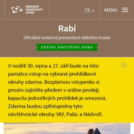
MENU
CS
Rabí
oficiální webová prezentace státního hradu
DNEŠNÍ NÁVŠTĚVNÍ DOBA
V neděli 30. srpna a 27. září bude na této
Rabí
Tipy na výlet
Hrad Kašperk
památce vstup na vybrané prohlídkové
okruhy zdarma. Bezplatnou vstupenku si
Hrad Kašperk
prosím zajistěte předem v online prodeji,
kapacita jednotlivých prohlídek je omezená.
Zdarma budou zpřístupněny tyto
návštěvnické okruhy: Věž, Palác a Nádvoří.