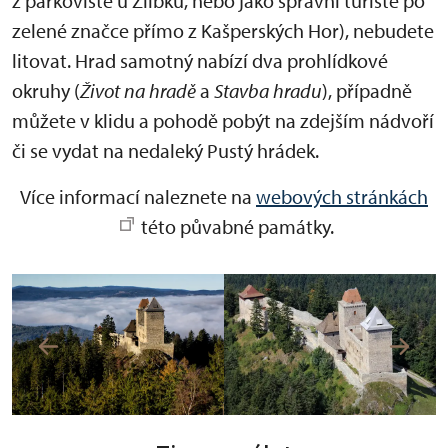
z parkoviště u Žlíbku, nebo jako správní turisté po
zelené značce přímo z Kašperských Hor), nebudete
litovat. Hrad samotný nabízí dva prohlídkové
okruhy (
Život na hradě
a
Stavba hradu
), případně
můžete v klidu a pohodě pobýt na zdejším nádvoří
či se vydat na nedaleký Pustý hrádek.
Více informací naleznete na
webových stránkách
této půvabné památky.