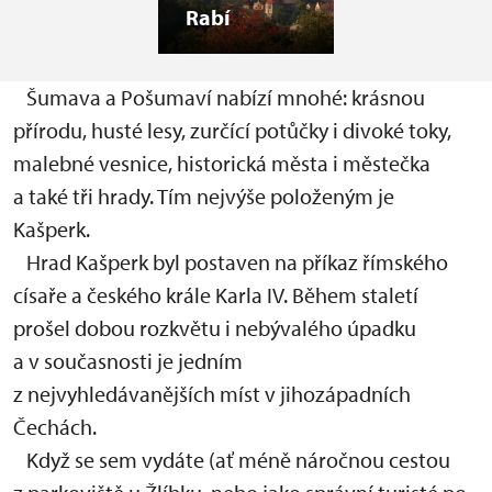
Rabí
Šumava a Pošumaví nabízí mnohé: krásnou
přírodu, husté lesy, zurčící potůčky i divoké toky,
malebné vesnice, historická města i městečka
a také tři hrady. Tím nejvýše položeným je
Kašperk.
Hrad Kašperk byl postaven na příkaz římského
císaře a českého krále Karla IV. Během staletí
prošel dobou rozkvětu i nebývalého úpadku
a v současnosti je jedním
z nejvyhledávanějších míst v jihozápadních
Čechách.
Když se sem vydáte (ať méně náročnou cestou