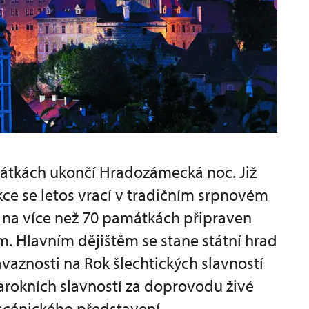
mátkách ukončí Hradozámecká noc. Již
kce se letos vrací v tradičním srpnovém
 na více než 70 památkách připraven
m. Hlavním dějištěm se stane státní hrad
aznosti na Rok šlechtických slavností
arokních slavností za doprovodu živé
 scénického představení