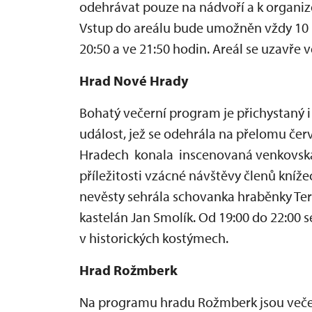
odehrávat pouze na nádvoří a k organiz
Vstup do areálu bude umožněn vždy 10 
20:50 a ve 21:50 hodin. Areál se uzavře v
Hrad Nové Hrady
Bohatý večerní program je přichystaný 
událost, jež se odehrála na přelomu čer
Hradech konala inscenovaná venkovská 
příležitosti vzácné návštěvy členů kníž
nevěsty sehrála schovanka hraběnky Ter
kastelán Jan Smolík. Od 19:00 do 22:00 
v historických kostýmech.
Hrad Rožmberk
Na programu hradu Rožmberk jsou večern