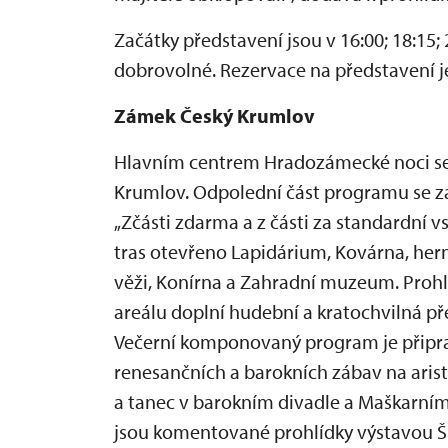
Začátky představení jsou v 16:00; 18:15; 
dobrovolné. Rezervace na představení j
Zámek Český Krumlov
Hlavním centrem Hradozámecké noci se 
Krumlov. Odpolední část programu se za
„Zčásti zdarma a z části za standardní
tras otevřeno Lapidárium, Kovárna, herní
věži, Konírna a Zahradní muzeum. Proh
areálu doplní hudební a kratochvilná pře
Večerní komponovaný program je připra
renesančních a barokních zábav na ari
a tanec v barokním divadle a Maškarním
jsou komentované prohlídky výstavou Šl