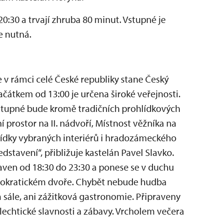
20:30 a trvají zhruba 80 minut. Vstupné je
e nutná.
v rámci celé České republiky stane Český
čátkem od 13:00 je určena široké veřejnosti.
 vstupné bude kromě tradičních prohlídkových
 prostor na II. nádvoří, Místnost věžníka na
lídky vybraných interiérů i hradozámeckého
dstavení“, přibližuje kastelán Pavel Slavko.
ven od 18:30 do 23:30 a ponese se v duchu
stokratickém dvoře. Chybět nebude hudba
 sále, ani zážitková gastronomie. Připraveny
echtické slavnosti a zábavy. Vrcholem večera