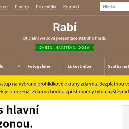
kce
E-shop
Pro média
Kontakt
Rabí
oficiální webová prezentace státního hradu
DNEŠNÍ NÁVŠTĚVNÍ DOBA
du
Fotogalerie
Lukostřelba
Svatba na 
e vstup na vybrané prohlídkové okruhy zdarma. Bezplatnou v
.
ídek je omezená. Zdarma budou zpřístupněny tyto návštěvnick
s hlavní
zonou.