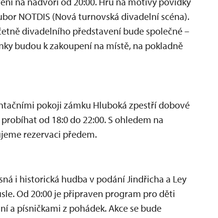
vení na nádvoří od 20:00. Hru na motivy povídky
oubor NOTDIS (Nová turnovská divadelní scéna).
etně divadelního představení bude společné –
penky budou k zakoupení na místě, na pokladně
ntačními pokoji zámku Hluboká zpestří dobové
 probíhat od 18:0 do 22:00. S ohledem na
jeme rezervaci předem.
ná i historická hudba v podání Jindřicha a Ley
usle. Od 20:00 je připraven program pro děti
ní a písničkami z pohádek. Akce se bude