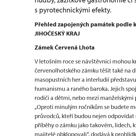
s pyrotechnickými efekty.
Přehled zapojených památek podle k
JIHOČESKÝ KRAJ
Zámek Červená Lhota
V letošním roce se návštěvnici mohou k
červenolhotského zámku těšit také na di
masopustních her a interludií představu
humanismu a raného baroka. Jejich spoj
rodiči a dětmi, nebo mezi manželskými 
„Oproti minulým ročníkům se budete m
průvodců, kteří budou nejen odpovídat n
příběhy o zámku jako takovém, lidech, kte
majitelé obklopovali“, dodává k prohlíd