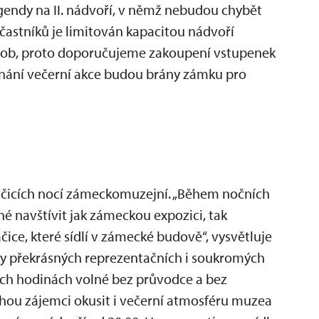
gendy na II. nádvoří, v němž nebudou chybět
účastníků je limitován kapacitou nádvoří
 osob, proto doporučujeme zakoupení vstupenek
onání večerní akce budou brány zámku pro
ačicích nocí zámeckomuzejní. „Během nočních
é navštívit jak zámeckou expozici, tak
ice, které sídlí v zámecké budově“, vysvětluje
ky překrásných reprezentačních i soukromých
ch hodinách volné bez průvodce a bez
ou zájemci okusit i večerní atmosféru muzea