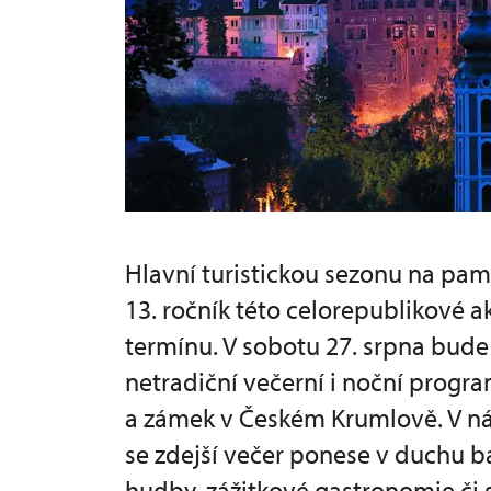
Hlavní turistickou sezonu na pa
13. ročník této celorepublikové a
termínu. V sobotu 27. srpna bude
netradiční večerní i noční progra
a zámek v Českém Krumlově. V náv
se zdejší večer ponese v duchu b
hudby, zážitkové gastronomie či