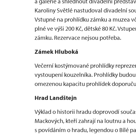
a galerie a shlédnout divadelní předsta
Karoliny Světlé nastudoval divadelní s
Vstupné na prohlídku zámku a muzea vč
plné ve výši 200 Kč, dětské 80 Kč. Vstu
zámku. Rezervace nejsou potřeba.
Zámek Hluboká
Večerní kostýmované prohlídky repreze
vystoupení kouzelníka. Prohlídky budou
omezenou kapacitu prohlídek doporuču
Hrad Landštejn
Výklad o historii hradu doprovodí součas
Mackových, kteří zahrají na loutnu a ho
s povídáním o hradu, legendou o Bílé pa