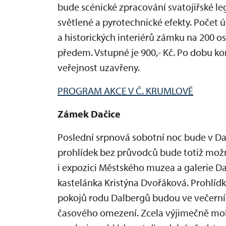
bude scénické zpracování svatojiřské le
světlené a pyrotechnické efekty. Počet 
a historických interiérů zámku na 200
předem. Vstupné je 900,- Kč. Po dobu k
veřejnost uzavřeny.
PROGRAM AKCE V Č. KRUMLOVĚ
Zámek Dačice
Poslední srpnová sobotní noc bude v D
prohlídek bez průvodců bude totiž možn
i expozici Městského muzea a galerie Dač
kastelánka Kristýna Dvořáková. Prohlíd
pokojů rodu Dalbergů budou ve večerní
časového omezení. Zcela výjimečně moh