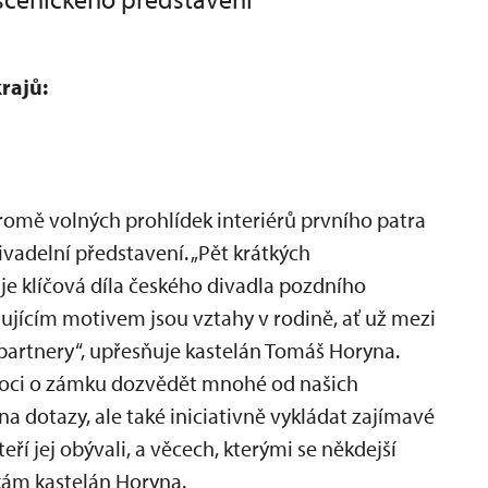
rajů:
romě volných prohlídek interiérů prvního patra
vadelní představení. „Pět krátkých
je klíčová díla českého divadla pozdního
ujícím motivem jsou vztahy v rodině, ať už mezi
partnery“, upřesňuje kastelán Tomáš Horyna.
oci o zámku dozvědět mnohé od našich
a dotazy, ale také iniciativně vykládat zajímavé
ří jej obývali, a věcech, kterými se někdejší
kám kastelán Horyna.