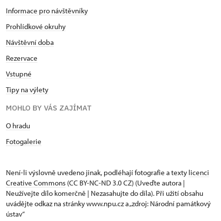
Informace pro návštěvníky
Prohlídkové okruhy
Návštěvní doba
Rezervace
Vstupné
Tipy na výlety
MOHLO BY VÁS ZAJÍMAT
O hradu
Fotogalerie
Není-li výslovně uvedeno jinak, podléhají fotografie a texty
licenci
Creative Commons
(CC BY-NC-ND 3.0 CZ) (Uveďte autora |
Neužívejte dílo komerčně | Nezasahujte do díla). Při užití obsahu
uvádějte odkaz na stránky www.npu.cz a „zdroj: Národní památkový
ústav“