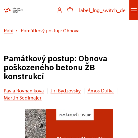
label_lng_switch_de
Rabí
Památkový postup: Obnova...
Památkový postup: Obnova
poškozeného betonu ŽB
konstrukcí
Pavla Rovnaníková
|
Jiří Bydžovský
|
Ámos Dufka
|
Martin Sedlmajer