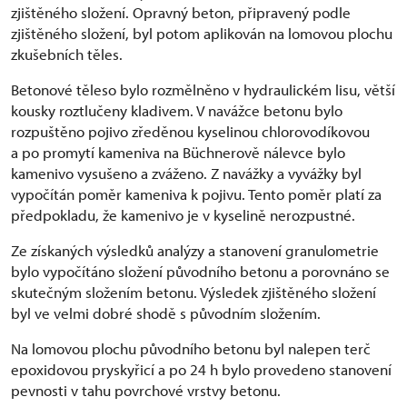
zjištěného složení. Opravný beton, připravený podle
zjištěného složení, byl potom aplikován na lomovou plochu
zkušebních těles.
Betonové těleso bylo rozmělněno v hydraulickém lisu, větší
kousky roztlučeny kladivem. V navážce betonu bylo
rozpuštěno pojivo zředěnou kyselinou chlorovodíkovou
a po promytí kameniva na Büchnerově nálevce bylo
kamenivo vysušeno a zváženo. Z navážky a vyvážky byl
vypočítán poměr kameniva k pojivu. Tento poměr platí za
předpokladu, že kamenivo je v kyselině nerozpustné.
Ze získaných výsledků analýzy a stanovení granulometrie
bylo vypočítáno složení původního betonu a porovnáno se
skutečným složením betonu. Výsledek zjištěného složení
byl ve velmi dobré shodě s původním složením.
Na lomovou plochu původního betonu byl nalepen terč
epoxidovou pryskyřicí a po 24 h bylo provedeno stanovení
pevnosti v tahu povrchové vrstvy betonu.