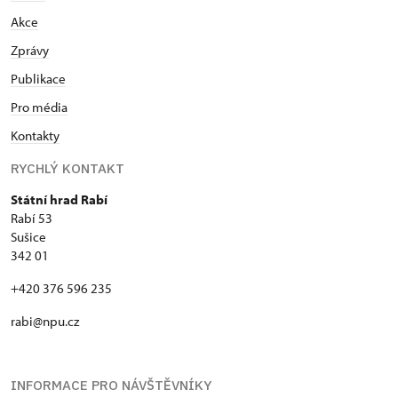
Akce
Zprávy
Publikace
Pro média
Kontakty
RYCHLÝ KONTAKT
Státní hrad Rabí
Rabí 53
Sušice
342 01
+420 376 596 235
rabi@npu.cz
INFORMACE PRO NÁVŠTĚVNÍKY