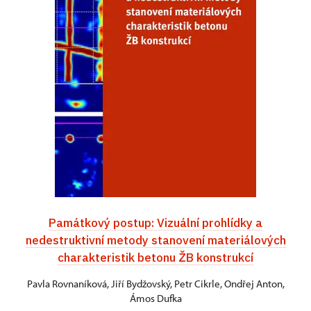
Památkový postup: Vizuální prohlídky a
nedestruktivní metody stanovení materiálových
charakteristik betonu ŽB konstrukcí
Pavla Rovnaníková, Jiří Bydžovský, Petr Cikrle, Ondřej Anton,
Ámos Dufka