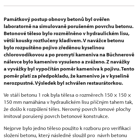
Památkový postup obnovy betonů byl ověřen
laboratorně na simulovaně porušeném povrchu betonu.
Betonové těleso bylo rozmělněno v hydraulickém lisu,
větší kousky roztlučeny kladivem. V navážce betonu
bylo rozpuštěno pojivo zředěnou kyselinou
chlorovodíkovou a po promytí kameniva na Büchnerově
nálevce bylo kamenivo vysušeno a zváženo. Z navážky
a vyvážky byl vypočítán poměr kameniva k pojivu. Tento
poměr platí za předpokladu, že kamenivo je v kyselině
nerozpustné. Výsledek byl schválen restaurátorkou.
Ve stáří betonu 1 rok byla tělesa o rozměrech 150 × 150 ×
150 mm namáhána v hydraulickém lisu příčným tahem tak,
že došlo k rozpůlení těles. Nerovný povrch lomové plochy
imitoval porušený povrch betonové konstrukce.
Nejprve bylo jedno těleso použito k rozboru pro verifikaci
složení betonu, který následně sloužil pro návrh betonu