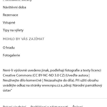
Návštěvní doba
Rezervace
Vstupné
Tipy na výlety
MOHLO BY VÁS ZAJÍMAT
O hradu
Fotogalerie
Není-li výslovně uvedeno jinak, podléhají fotografie a texty
licenci
Creative Commons
(CC BY-NC-ND 3.0 CZ) (Uveďte autora |
Neužívejte dílo komerčně | Nezasahujte do díla). Při užití obsahu
uvádějte odkaz na stránky www.npu.cz a „zdroj: Národní památkový
ústav“
Právní ujednání
Prohlášení o přístupnosti
Řešení