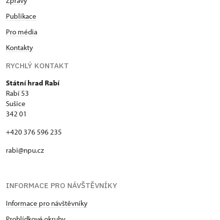
Zprávy
Publikace
Pro média
Kontakty
RYCHLÝ KONTAKT
Státní hrad Rabí
Rabí 53
Sušice
342 01
+420 376 596 235
rabi@npu.cz
INFORMACE PRO NÁVŠTĚVNÍKY
Informace pro návštěvníky
Prohlídkové okruhy