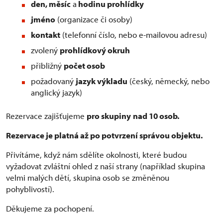
den, měsíc
a
hodinu prohlídky
jméno
(organizace či osoby)
kontakt
(telefonní číslo, nebo e-mailovou adresu)
zvolený
prohlídkový okruh
přibližný
počet osob
požadovaný
jazyk výkladu
(český, německý, nebo
anglický jazyk)
Rezervace zajišťujeme
pro skupiny
nad 10 osob.
Rezervace je platná až po potvrzení správou objektu.
Přivítáme, když nám sdělíte okolnosti, které budou
vyžadovat zvláštní ohled z naší strany (například skupina
velmi malých dětí, skupina osob se změněnou
pohyblivostí).
Děkujeme za pochopení.