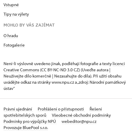
Vstupné
Tipy na výlety
MOHLO BY VÁS ZAJÍMAT
O hradu
Fotogalerie
Není-li výslovně uvedeno jinak, podléhají fotografie a texty
licenci
Creative Commons
(CC BY-NC-ND 3.0 CZ) (Uveďte autora |
Neužívejte dílo komerčně | Nezasahujte do díla). Při užití obsahu
uvádějte odkaz na stránky www.npu.cz a „zdroj: Národní památkový
ústav“
Právní ujednání
Prohlášení o přístupnosti
Řešení
spotřebitelských sporů
Všeobecné obchodní podmínky
Podmínky pro výpůjčky NPÚ
webeditor@npu.cz
Provozuje BluePool s.r.o.