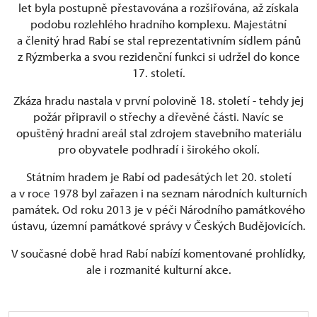
let byla postupně přestavována a rozšiřována, až získala
podobu rozlehlého hradního komplexu. Majestátní
a členitý hrad Rabí se stal reprezentativním sídlem pánů
z Rýzmberka a svou rezidenční funkci si udržel do konce
17. století.
Zkáza hradu nastala v první polovině 18. století - tehdy jej
požár připravil o střechy a dřevěné části. Navíc se
opuštěný hradní areál stal zdrojem stavebního materiálu
pro obyvatele podhradí i širokého okolí.
Státním hradem je Rabí od padesátých let 20. století
a v roce 1978 byl zařazen i na seznam národních kulturních
památek. Od roku 2013 je v péči Národního památkového
ústavu, územní památkové správy v Českých Budějovicích.
V současné době hrad Rabí nabízí komentované prohlídky,
ale i rozmanité kulturní akce.