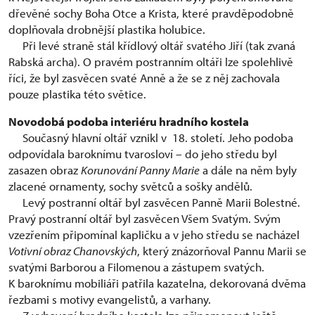
dřevěné sochy Boha Otce a Krista, které pravděpodobně
doplňovala drobnější plastika holubice.
Při levé straně stál křídlový oltář svatého Jiří (tak zvaná
Rabská archa). O pravém postranním oltáři lze spolehlivě
říci, že byl zasvěcen svaté Anně a že se z něj zachovala
pouze plastika této světice.
Novodobá podoba interiéru hradního kostela
Současný hlavní oltář vznikl v 18. století. Jeho podoba
odpovídala baroknímu tvarosloví – do jeho středu byl
zasazen obraz
Korunování Panny Marie
a dále na něm byly
zlacené ornamenty, sochy světců a sošky andělů.
Levý postranní oltář byl zasvěcen Panně Marii Bolestné.
Pravý postranní oltář byl zasvěcen Všem Svatým. Svým
vzezřením připomínal kapličku a v jeho středu se nacházel
Votivní obraz Chanovských
, který znázorňoval Pannu Marii se
svatými Barborou a Filomenou a zástupem svatých.
K baroknímu mobiliáři patřila kazatelna, dekorovaná dvěma
řezbami s motivy evangelistů, a varhany.