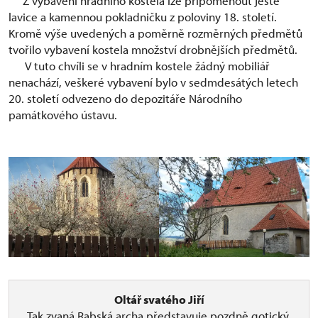
Z vybavení hradního kostela lze připomenout ještě
lavice a kamennou pokladničku z poloviny 18. století.
Kromě výše uvedených a poměrně rozměrných předmětů
tvořilo vybavení kostela množství drobnějších předmětů.
V tuto chvíli se v hradním kostele žádný mobiliář
nenachází, veškeré vybavení bylo v sedmdesátých letech
20. století odvezeno do depozitáře Národního
památkového ústavu.
Oltář svatého Jiří
Tak zvaná Rabská archa představuje pozdně gotický,