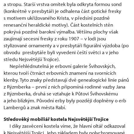
a stropu. Starší vrstva omítek byla odkryta formou sond
(konkrétně v presbytáři je odhalena část gotické fresky
s motivem ukřižovaného Krista, v předsíni pozdně
renesanční heraldické motivy). Část kostelních stěn
pokrývá pozdně barokní výmalba. Většinu plochy však
zaujímají secesní fresky z roku 1907 – v lodi jsou
stylizované ornamenty a v presbytáři figurální výzdoba (po
obvodu presbytáře byli vyvedeni čeští světci a v jeho
středu Nejsvětější Trojice).
Nepřehlédnutelná je erbovní galerie Švihovských,
kterou tvoří čtrnáct erbovních znamení na svornících
klenby. Tyto znaky představují dvě genealogické linie pánů
z Rýzmberka – první z nich připomíná rodinné vazby Jana
z Rýzmberka, druhá se vztahuje k Půtovi Švihovskému
a jeho blízkým. Původní erby byly později doplněny o erb
Lambergů a znak města Rabí.
Středověký mobiliář kostela Nejsvětější Trojice
I díky zasvěcení kostela víme, že hlavní oltář odkazoval
k Nejsvětější Trojici. Jeho základem byly polychromované