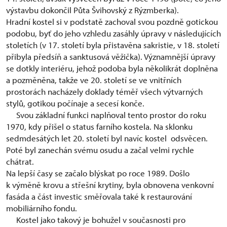
výstavbu dokončil Půta Švihovský z Rýzmberka).
Hradní kostel si v podstatě zachoval svou pozdně gotickou
podobu, byť do jeho vzhledu zasáhly úpravy v následujících
stoletích (v 17. století byla přistavěna sakristie, v 18. století
přibyla předsíň a sanktusová věžička). Významnější úpravy
se dotkly interiéru, jehož podoba byla několikrát doplněna
a pozměněna, takže ve 20. století se ve vnitřních
prostorách nacházely doklady téměř všech výtvarných
stylů, gotikou počínaje a secesí konče.
Svou základní funkci naplňoval tento prostor do roku
1970, kdy přišel o status farního kostela. Na sklonku
sedmdesátých let 20. století byl navíc kostel odsvěcen.
Poté byl zanechán svému osudu a začal velmi rychle
chátrat.
Na lepší časy se začalo blýskat po roce 1989. Došlo
k výměně krovu a střešní krytiny, byla obnovena venkovní
fasáda a část investic směřovala také k restaurování
mobiliárního fondu.
Kostel jako takový je bohužel v současnosti pro