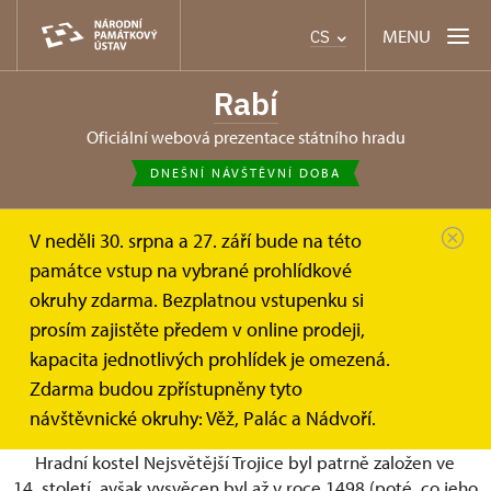
MENU
CS
Rabí
oficiální webová prezentace státního hradu
DNEŠNÍ NÁVŠTĚVNÍ DOBA
V neděli 30. srpna a 27. září bude na této
Rabí
O hradu
Kostel Nejsvětější Trojice
památce vstup na vybrané prohlídkové
okruhy zdarma. Bezplatnou vstupenku si
Kostel Nejsvětější Trojice
prosím zajistěte předem v online prodeji,
kapacita jednotlivých prohlídek je omezená.
Sakrální prostor hradu Rabí
Zdarma budou zpřístupněny tyto
návštěvnické okruhy: Věž, Palác a Nádvoří.
Stručné dějiny kostela
Hradní kostel Nejsvětější Trojice byl patrně založen ve
14. století, avšak vysvěcen byl až v roce 1498 (poté, co jeho