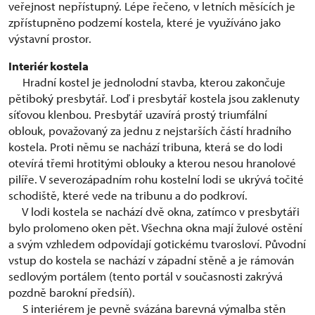
veřejnost nepřístupný. Lépe řečeno, v letních měsících je
zpřístupněno podzemí kostela, které je využíváno jako
výstavní prostor.
Interiér kostela
Hradní kostel je jednolodní stavba, kterou zakončuje
pětiboký presbytář. Loď i presbytář kostela jsou zaklenuty
síťovou klenbou. Presbytář uzavírá prostý triumfální
oblouk, považovaný za jednu z nejstarších částí hradního
kostela. Proti němu se nachází tribuna, která se do lodi
otevírá třemi hrotitými oblouky a kterou nesou hranolové
pilíře. V severozápadním rohu kostelní lodi se ukrývá točité
schodiště, které vede na tribunu a do podkroví.
V lodi kostela se nachází dvě okna, zatímco v presbytáři
bylo prolomeno oken pět. Všechna okna mají žulové ostění
a svým vzhledem odpovídají gotickému tvarosloví. Původní
vstup do kostela se nachází v západní stěně a je rámován
sedlovým portálem (tento portál v současnosti zakrývá
pozdně barokní předsíň).
S interiérem je pevně svázána barevná výmalba stěn