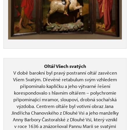
Oltář Všech svatých
V době barokní byl pravý postranní oltář zasvěcen
Všem Svatým. Dřevěné retabulum svým vzhledem
připomínalo kapličku a jeho výtvarné řešení
korespondovalo s hlavním oltářem – polychromie
připomínající mramor, sloupoví, drobná sochařská
výzdoba. Centrem oltáře byl votivní obraz Jana
Jindřicha Chanovského z Dlouhé Vsi a jeho manželky
Anny Barbory Častoralské z Dlouhé Vsi, který vznikl
v roce 1636 a znázorňoval Pannu Marii se svatými