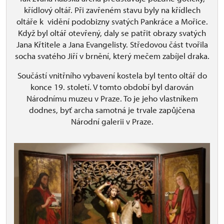
křídlový oltář. Při zavřeném stavu byly na křídlech
oltáře k vidění podobizny svatých Pankráce a Mořice.
Když byl oltář otevřený, daly se patřit obrazy svatých
Jana Křtitele a Jana Evangelisty. Středovou část tvořila
socha svatého Jiří v brnění, který mečem zabíjel draka.
Součástí vnitřního vybavení kostela byl tento oltář do
konce 19. století. V tomto období byl darován
Národnímu muzeu v Praze. To je jeho vlastníkem
dodnes, byť archa samotná je trvale zapůjčena
Národní galerii v Praze.