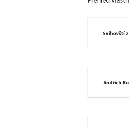
Přehled vlast
Švihovští 
Půta 
Břeně
Jan z
Vilém
Jindřich K
Půta 
Vilém