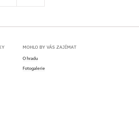
0)
002–2012)
udějovicích (od
KY
MOHLO BY VÁS ZAJÍMAT
O hradu
Fotogalerie