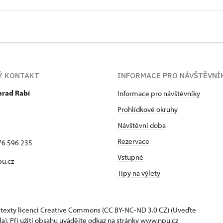
í ústav památkové péče a ochrany přírody v Plzni (1958–199
í ústav památkové péče v Plzni (1991–2001)
ní památkový ústav, územní odborné pracoviště v Plzni (2
ní památkový ústav, územní památková správa v Českých B
Ý KONTAKT
INFORMACE PRO NÁVŠTĚVNÍ
2013)
hrad Rabí
Informace pro návštěvníky
Prohlídkové okruhy
Návštěvní doba
Rezervace
76 596 235
Vstupné
u.cz
Tipy na výlety
 texty
licenci Creative Commons
(CC BY-NC-ND 3.0 CZ) (Uveďte
la). Při užití obsahu uvádějte odkaz na stránky www.npu.cz