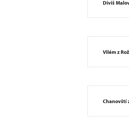
Diviš Malov
Vilém z Ro
Chanovští 
Adam