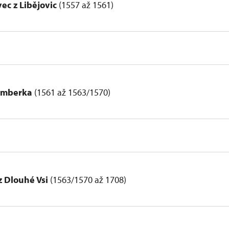
ec z Libějovic
(1557 až 1561)
žmberka
(1561 až 1563/1570)
z Dlouhé Vsi
(1563/1570 až 1708)
 Chanovský z Dlouhé Vsi (1563/1570–1598)