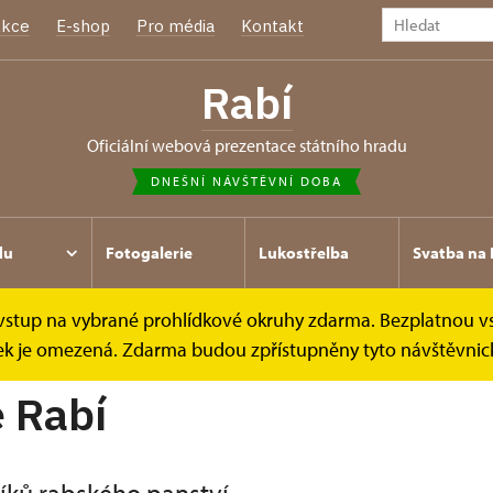
kce
E-shop
Pro média
Kontakt
Rabí
oficiální webová prezentace státního hradu
DNEŠNÍ NÁVŠTĚVNÍ DOBA
du
Fotogalerie
Lukostřelba
Svatba na 
e vstup na vybrané prohlídkové okruhy zdarma. Bezplatnou v
ídek je omezená. Zdarma budou zpřístupněny tyto návštěvnick
é Rabí