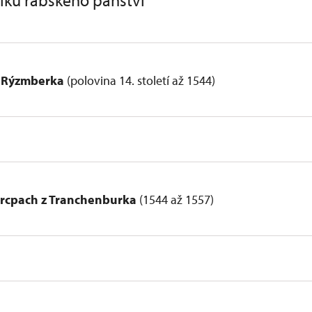
níků rabského panství
z Rýzmberka
(polovina 14. století až 1544)
z Rýzmberka (1380–1399)
k z Rýzmberka (1399–1407)
 Rýzmberka (1407–1450)
 mladší z Rýzmberka (1450–1479)
urcpach z Tranchenburka
(1544 až 1557)
Švihovský z Rýzmberka (1480–1504)
 a Břetislav Švihovští z Rýzmberka (1505–1544)