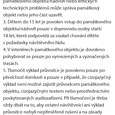
památkového objektu/nádvoří nebo kritických
technických problémů může správa památkový
objekt nebo jeho část uzavřít.
3. Dětem do 15 let je povolen vstup do památkového
objektu/nádvoří pouze v doprovodu osoby starší
18 let, která zodpovídá za soulad chování dítěte
s požadavky návštěvního řádu.
4. V interiérech památkového objektu je dovoleno
pohybovat se pouze po vymezených a vyznačených
trasách.
5. Tlumočit výklad průvodce je povoleno pouze po
předchozí domluvě a pouze v případě, že cizojazyčný
výklad není možné zajistit průvodcem památkového
objektu, cizojazyčným textem nebo prostřednictvím
poskytovaných audiozařízení. Při tlumočení je třeba
vždy dbát na to, aby ostatní návštěvníci ani výklad
průvodce nebyli nepřiměřeně rušeni a na zásady