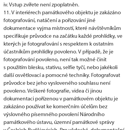
iv. Vstup zvířete není zpoplatněn.
11. V interiérech památkového objektu je zakázáno
fotografování, natáčení a pořizování jiné
dokumentace vyjma místností, které návštěvníkům
specifikuje průvodce na začátku každé prohlídky, ve
kterých je fotografování s respektem k ostatním
účastníkům prohlídky povoleno. V případě, že je
fotografování povoleno, není tak možné činit
s použitím blesku, stativu, selfie tyčí, nebo jakékoli
další osvětlovací a pomocné techniky. Fotografovat
průvodce bez jeho vysloveného souhlasu není
povoleno. Veškeré fotografie, videa či jinou
dokumentaci pořízenou v památkovém objektu je
zakázáno používat ke komerčním účelům bez
výslovného písemného povolení Národního
památkového ústavu, územní památkové správy
v Českých Budějovicích. Pro vědecké, dokumentační,