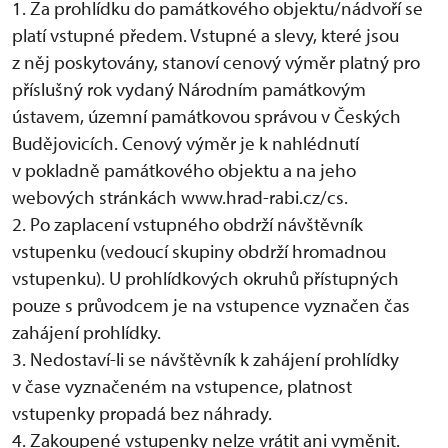
1. Za prohlídku do památkového objektu/nádvoří se
platí vstupné předem. Vstupné a slevy, které jsou
z něj poskytovány, stanoví cenový výměr platný pro
příslušný rok vydaný Národním památkovým
ústavem, územní památkovou správou v Českých
Budějovicích. Cenový výměr je k nahlédnutí
v pokladně památkového objektu a na jeho
webových stránkách www.hrad-rabi.cz/cs.
2. Po zaplacení vstupného obdrží návštěvník
vstupenku (vedoucí skupiny obdrží hromadnou
vstupenku). U prohlídkových okruhů přístupných
pouze s průvodcem je na vstupence vyznačen čas
zahájení prohlídky.
3. Nedostaví-li se návštěvník k zahájení prohlídky
v čase vyznačeném na vstupence, platnost
vstupenky propadá bez náhrady.
4. Zakoupené vstupenky nelze vrátit ani vyměnit.