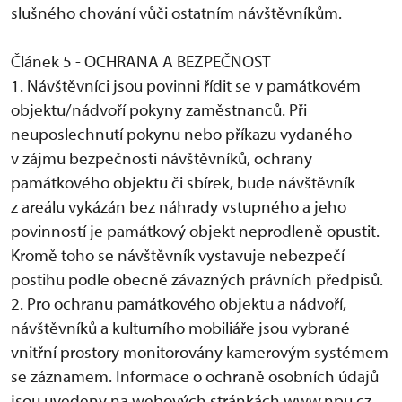
slušného chování vůči ostatním návštěvníkům.
Článek 5 - OCHRANA A BEZPEČNOST
1. Návštěvníci jsou povinni řídit se v památkovém
objektu/nádvoří pokyny zaměstnanců. Při
neuposlechnutí pokynu nebo příkazu vydaného
v zájmu bezpečnosti návštěvníků, ochrany
památkového objektu či sbírek, bude návštěvník
z areálu vykázán bez náhrady vstupného a jeho
povinností je památkový objekt neprodleně opustit.
Kromě toho se návštěvník vystavuje nebezpečí
postihu podle obecně závazných právních předpisů.
2. Pro ochranu památkového objektu a nádvoří,
návštěvníků a kulturního mobiliáře jsou vybrané
vnitřní prostory monitorovány kamerovým systémem
se záznamem. Informace o ochraně osobních údajů
jsou uvedeny na webových stránkách www.npu.cz