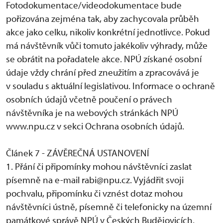
Fotodokumentace/videodokumentace bude
pořizována zejména tak, aby zachycovala průběh
akce jako celku, nikoliv konkrétní jednotlivce. Pokud
má návštěvník vůči tomuto jakékoliv výhrady, může
se obrátit na pořadatele akce. NPÚ získané osobní
údaje vždy chrání před zneužitím a zpracovává je
v souladu s aktuální legislativou. Informace o ochraně
osobních údajů včetně poučení o právech
návštěvníka je na webových stránkách NPÚ
www.npu.cz v sekci Ochrana osobních údajů.
Článek 7 - ZÁVĚREČNÁ USTANOVENÍ
1. Přání či připomínky mohou návštěvníci zaslat
písemně na e-mail rabi@npu.cz. Vyjádřit svoji
pochvalu, připomínku či vznést dotaz mohou
návštěvníci ústně, písemně či telefonicky na územní
památkové správě NPÚ v Českých Budějovicích.