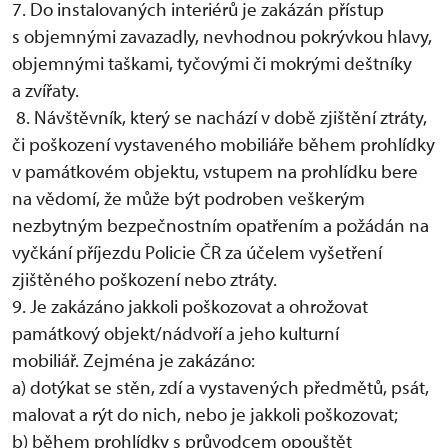
7. Do instalovaných interiérů je zakázán přístup
s objemnými zavazadly, nevhodnou pokrývkou hlavy,
objemnými taškami, tyčovými či mokrými deštníky
a zvířaty.
8. Návštěvník, který se nachází v době zjištění ztráty,
či poškození vystaveného mobiliáře během prohlídky
v památkovém objektu, vstupem na prohlídku bere
na vědomí, že může být podroben veškerým
nezbytným bezpečnostním opatřením a požádán na
vyčkání příjezdu Policie ČR za účelem vyšetření
zjištěného poškození nebo ztráty.
9. Je zakázáno jakkoli poškozovat a ohrožovat
památkový objekt/nádvoří a jeho kulturní
mobiliář. Zejména je zakázáno:
a) dotýkat se stěn, zdí a vystavených předmětů, psát,
malovat a rýt do nich, nebo je jakkoli poškozovat;
b) během prohlídky s průvodcem opouštět