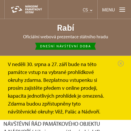
MENU
CS
Rabí
oficiální webová prezentace státního hradu
DNEŠNÍ NÁVŠTĚVNÍ DOBA
V neděli 30. srpna a 27. září bude na této
Rabí
Informace pro návštěvníky
Návštěvní řád
památce vstup na vybrané prohlídkové
okruhy zdarma. Bezplatnou vstupenku si
Návštěvní řád státního hradu Rabí
prosím zajistěte předem v online prodeji,
kapacita jednotlivých prohlídek je omezená.
Národní památkový ústav, územní památková správa
Zdarma budou zpřístupněny tyto
v Českých Budějovicích
návštěvnické okruhy: Věž, Palác a Nádvoří.
NÁVŠTĚVNÍ ŘÁD PAMÁTKOVÉHO OBJEKTU