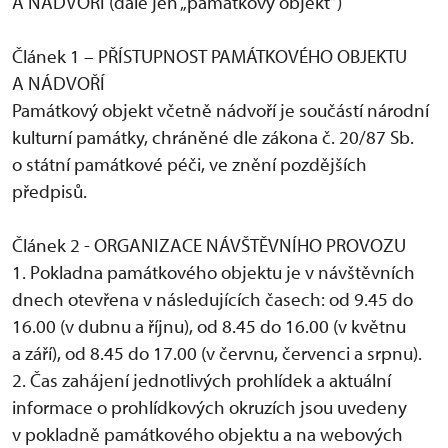
A NÁDVOŘÍ (dále jen „památkový objekt“)
Článek 1 – PŘÍSTUPNOST PAMÁTKOVÉHO OBJEKTU
A NÁDVOŘÍ
Památkový objekt včetně nádvoří je součástí národní
kulturní památky, chráněné dle zákona č. 20/87 Sb.
o státní památkové péči, ve znění pozdějších
předpisů.
Článek 2 - ORGANIZACE NÁVŠTĚVNÍHO PROVOZU
1. Pokladna památkového objektu je v návštěvních
dnech otevřena v následujících časech: od 9.45 do
16.00 (v dubnu a říjnu), od 8.45 do 16.00 (v květnu
a září), od 8.45 do 17.00 (v červnu, červenci a srpnu).
2. Čas zahájení jednotlivých prohlídek a aktuální
informace o prohlídkových okruzích jsou uvedeny
v pokladně památkového objektu a na webových