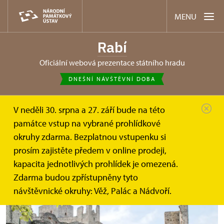
MENU
Rabí
oficiální webová prezentace státního hradu
DNEŠNÍ NÁVŠTĚVNÍ DOBA
V neděli 30. srpna a 27. září bude na této
Rabí
Akce
Ze sklepení až na věž hradu Rabí
památce vstup na vybrané prohlídkové
okruhy zdarma. Bezplatnou vstupenku si
Ze sklepení až na věž hradu Rabí
prosím zajistěte předem v online prodeji,
kapacita jednotlivých prohlídek je omezená.
Zdarma budou zpřístupněny tyto
návštěvnické okruhy: Věž, Palác a Nádvoří.