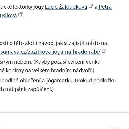
tické lektorky jógy
Lucie Žaloudková
a
Petra
usilová
.
ti o této akci i návod, jak si zajistit místo na
sumava.cz/zazitkova-joga-na-hrade-rabi/
d širým nebem. (Kdyby počasí cvičení venku
ené konírny na velkém hradním nádvoří.)
pohodlné oblečení a jógamatku. (Pokud podložku
 mít pár k zapůjčení.)