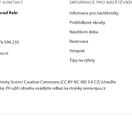
Ý KONTAKT
INFORMACE PRO NÁVŠTĚVNÍ
hrad Rabí
Informace pro návštěvníky
Prohlídkové okruhy
Návštěvní doba
Rezervace
76 596 235
Vstupné
u.cz
Tipy na výlety
 texty
licenci Creative Commons
(CC BY-NC-ND 3.0 CZ) (Uveďte
la). Při užití obsahu uvádějte odkaz na stránky www.npu.cz