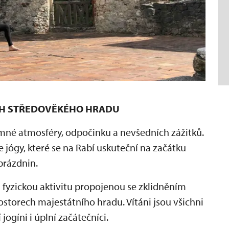
ÁCH STŘEDOVĚKÉHO HRADU
mné atmosféry, odpočinku a nevšedních zážitků.
 jógy, které se na Rabí uskuteční na začátku
prázdnin.
di fyzickou aktivitu propojenou se zklidněním
ostorech majestátního hradu. Vítáni jsou všichni
 jogíni i úplní začátečníci.