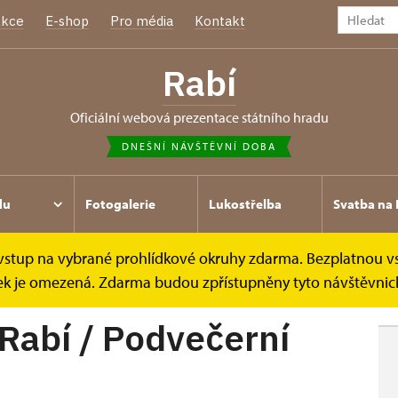
kce
E-shop
Pro média
Kontakt
Rabí
oficiální webová prezentace státního hradu
DNEŠNÍ NÁVŠTĚVNÍ DOBA
du
Fotogalerie
Lukostřelba
Svatba na 
e vstup na vybrané prohlídkové okruhy zdarma. Bezplatnou v
ídek je omezená. Zdarma budou zpřístupněny tyto návštěvnick
 Rabí / Podvečerní