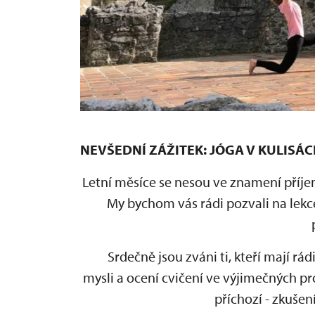
NEVŠEDNÍ ZÁŽITEK: JÓGA V KULIS
Letní měsíce se nesou ve znamení příje
My bychom vás rádi pozvali na lekce
Srdečně jsou zváni ti, kteří mají rá
mysli a ocení cvičení ve výjimečných pr
příchozí - zkušení