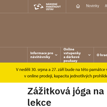
Novinky
A
Online
Informace pro
vstupenky
O hra
návštěvníky
a dárkové
poukazy
V neděli 30. srpna a 27. září bude na této památc
Rabí
Akce
Zážitková jóga na Rabí /...
v online prodeji, kapacita jednotlivých prohl
Zážitková jóga na
lekce