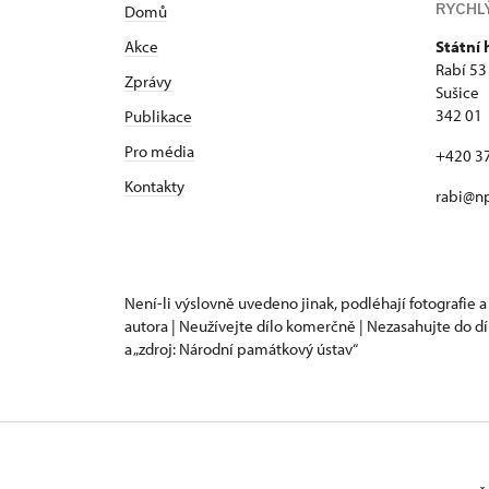
RYCHL
Domů
Akce
Státní 
Rabí 53
Zprávy
Sušice
342 01
Publikace
Pro média
+420 3
Kontakty
rabi@np
Není-li výslovně uvedeno jinak, podléhají fotografie a
autora | Neužívejte dílo komerčně | Nezasahujte do dí
a „zdroj: Národní památkový ústav“