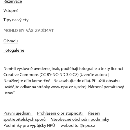
Rezervace
Vstupné
Tipy na výlety
MOHLO BY VÁS ZAJÍMAT
O hradu
Fotogalerie
Není-li výslovně uvedeno jinak, podléhají fotografie a texty
licenci
Creative Commons
(CC BY-NC-ND 3.0 CZ) (Uveďte autora |
Neužívejte dílo komerčně | Nezasahujte do díla). Při užití obsahu
uvádějte odkaz na stránky www.npu.cz a „zdroj: Národní památkový
ústav“
Právní ujednání
Prohlášení o přístupnosti
Řešení
spotřebitelských sporů
Všeobecné obchodní podmínky
Podmínky pro výpůjčky NPÚ
webeditor@npu.cz