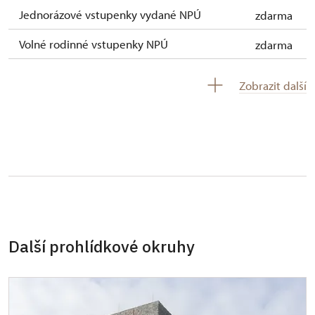
Jednorázové vstupenky vydané NPÚ
zdarma
Volné rodinné vstupenky NPÚ
zdarma
Držitel průkazu zaměstnance NPÚ (+ až 3
zdarma
Zobrazit další
rodinní příslušníci)
Držitel průkazu "Náš člověk"
zdarma
Další prohlídkové okruhy