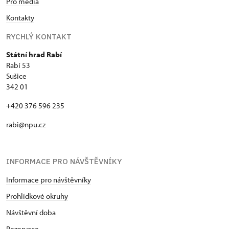
Pro média
Kontakty
RYCHLÝ KONTAKT
Státní hrad Rabí
Rabí 53
Sušice
342 01
+420 376 596 235
rabi@npu.cz
INFORMACE PRO NÁVŠTĚVNÍKY
Informace pro návštěvníky
Prohlídkové okruhy
Návštěvní doba
Rezervace