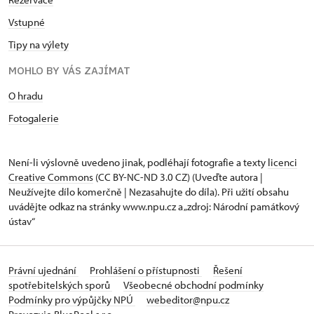
Vstupné
Tipy na výlety
MOHLO BY VÁS ZAJÍMAT
O hradu
Fotogalerie
Není-li výslovně uvedeno jinak, podléhají fotografie a texty
licenci
Creative Commons
(CC BY-NC-ND 3.0 CZ) (Uveďte autora |
Neužívejte dílo komerčně | Nezasahujte do díla). Při užití obsahu
uvádějte odkaz na stránky www.npu.cz a „zdroj: Národní památkový
ústav“
Právní ujednání
Prohlášení o přístupnosti
Řešení
spotřebitelských sporů
Všeobecné obchodní podmínky
Podmínky pro výpůjčky NPÚ
webeditor@npu.cz