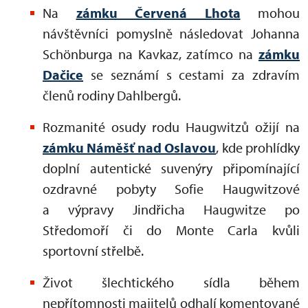
Na
zámku Červená Lhota
mohou
návštěvníci pomyslně následovat Johanna
Schönburga na Kavkaz, zatímco na
zámku
Dačice
se seznámí s cestami za zdravím
členů rodiny Dahlbergů.
Rozmanité osudy rodu Haugwitzů ožijí na
zámku Náměšť nad Oslavou
, kde prohlídky
doplní autentické suvenýry připomínající
ozdravné pobyty Sofie Haugwitzové
a výpravy Jindřicha Haugwitze po
Středomoří či do Monte Carla kvůli
sportovní střelbě.
Život šlechtického sídla během
nepřítomnosti majitelů odhalí komentované