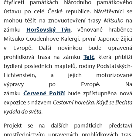
čtyřiceti památkách Národního památkového
ústavu po celé České republice. Návštěvníci se
mohou těšit na znovuotevření trasy
Mitsuko
na
zámku
Horšovský Týn
, věnované hraběnce
Mitsuko Coudenhove-Kalergi, první Japonce žijící
v Evropě. Další novinkou bude upravená
prohlídková trasa na zámku
Telč
, která přiblíží
bydlení posledních majitelů, rodiny Podstatských-
Lichtenstein, a jejich motorizované
výpravy po Evropě. Na
zámku
Červené Poříčí
bude zpřístupněna nová
expozice s názvem
Cestovní horečka. Když se šlechta
vydala do světa
.
Projekt se na dalších památkách představí
prostřednictvím upravených prohlídkových tras,