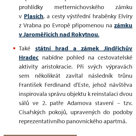
prohlídky metternichovského zámku
v
Plasích
, a cesty výstřední hraběnky Elvíry
z Vrabna po Evropě připomenou na
zámku
v Jaroměřicích nad Rokytnou
.
Také
státní hrad a zámek Jindřichův
Hradec
nabídne pohled na cestovatelské
aktivity aristokracie. Při svých výpravách
sem několikrát zavítal následník trůnu
František Ferdinand d’Este, jehož návštěva
inspirovala správu objektu k reinstalaci dvou
sálů ve 2. patře Adamova stavení – tzv.
Císařských pokojů, upravených do podoby
reprezentativního panovnického apartmá.