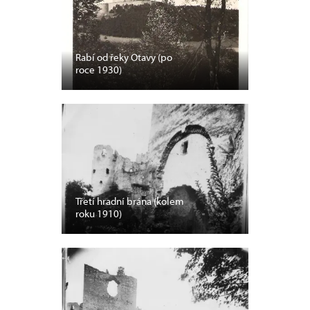
Rabí od řeky Otavy (po
roce 1930)
Třetí hradní brána (kolem
roku 1910)