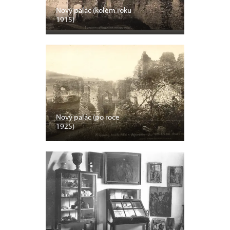
Nový palác (kolem roku
1915)
Nový palác (po roce
1925)