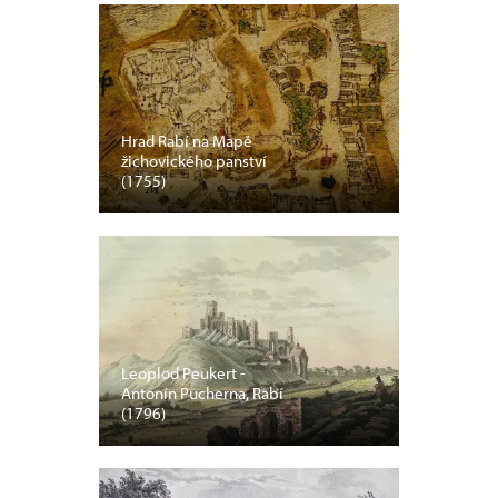
Hrad Rabí na Mapě
žichovického panství
(1755)
Leoplod Peukert -
Antonín Pucherna, Rabí
(1796)