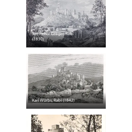
Jan Řehoř Greger, Rabí
(1830)
Karl Würbs, Rabí (1842)